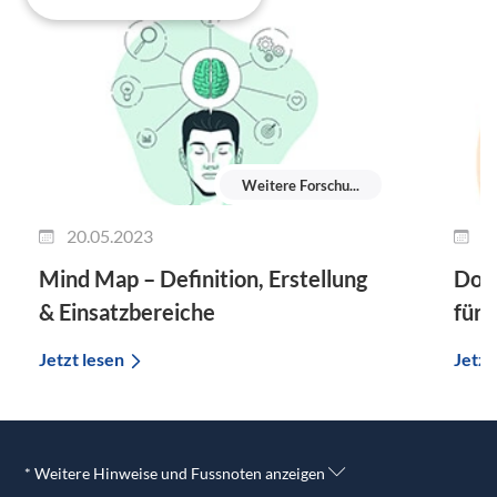
Weitere Forschu...
20.05.2023
0
Mind Map – Definition, Erstellung
Dopp
& Einsatzbereiche
für 
Jetzt lesen
Jetzt
* Weitere Hinweise und Fussnoten anzeigen