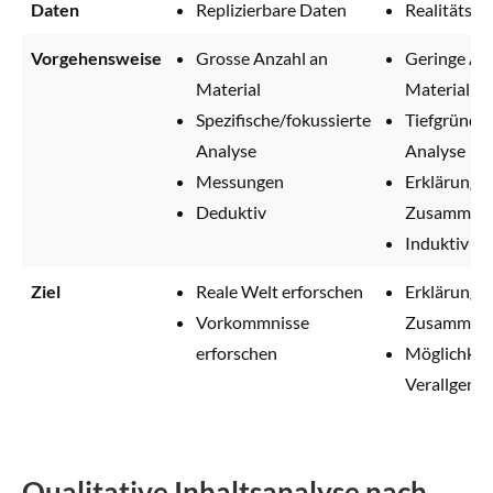
Daten
Replizierbare Daten
Realitätsn
Vorgehensweise
Grosse Anzahl an
Geringe An
Material
Material
Spezifische/fokussierte
Tiefgründig
Analyse
Analyse
Messungen
Erklärung d
Deduktiv
Zusammen
Induktiv
Ziel
Reale Welt erforschen
Erklärung k
Vorkommnisse
Zusammen
erforschen
Möglichkeit
Verallgeme
Qualitative Inhaltsanalyse nach