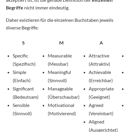
Begriffe
nicht immer eindeutig.
Daher existieren für die einzelnen Buchstaben jeweils
diverse Begriffe:
S
M
A
Specific
Measurable
Attractive
Re
(Spezifisch)
(Messbar)
(Attraktiv)
(R
Simple
Meaningful
Achievable
Re
(Einfach)
(Sinnvoll)
(Erreichbar)
(A
Significant
Manageable
Appropriate
Re
(Bedeutsam)
(Überschaubar)
(Geeignet)
(R
Sensible
Motivational
Agreed
Re
(Sinnvoll)
(Motivierend)
(Vereinbart)
(E
Aligned
(Ausgerichtet)