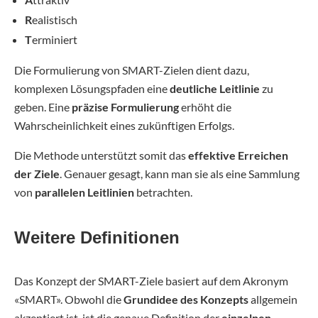
R
ealistisch
T
erminiert
Die Formulierung von SMART-Zielen dient dazu,
komplexen Lösungspfaden eine
deutliche Leitlinie
zu
geben. Eine
präzise Formulierung
erhöht die
Wahrscheinlichkeit eines zukünftigen Erfolgs.
Die Methode unterstützt somit das
effektive Erreichen
der Ziele
. Genauer gesagt, kann man sie als eine Sammlung
von
parallelen Leitlinien
betrachten.
Weitere Definitionen
Das Konzept der SMART-Ziele basiert auf dem Akronym
«SMART». Obwohl die
Grundidee des Konzepts
allgemein
akzeptiert ist, ist die genaue Definition der
einzelnen