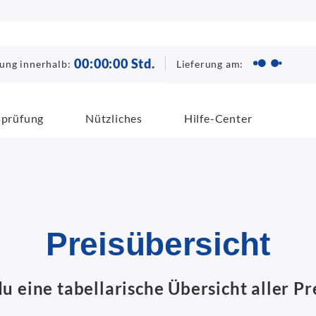
00
:
00
:
00
Std.
Lieferung am:
lung innerhalb:
sprüfung
Nützliches
Hilfe-Center
Preisübersicht
u eine tabellarische Übersicht aller Pr