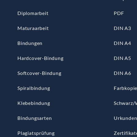
Diplomarbeit
PDF
Maturaarbeit
DIN A3
Bindungen
DIN A4
Hardcover-Bindung
DIN A5
Softcover-Bindung
DIN A6
Spiralbindung
Farbkopi
Klebebindung
Schwarz/
Bindungsarten
Urkunde
Plagiatsprüfung
Zertifikat