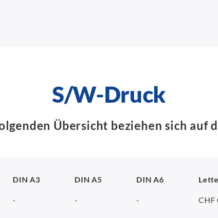
S/W-Druck
folgenden Übersicht beziehen sich auf d
DIN A3
DIN A5
DIN A6
Lett
-
-
-
CHF 