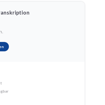
ranskription
n.
ten
kt
ügbar