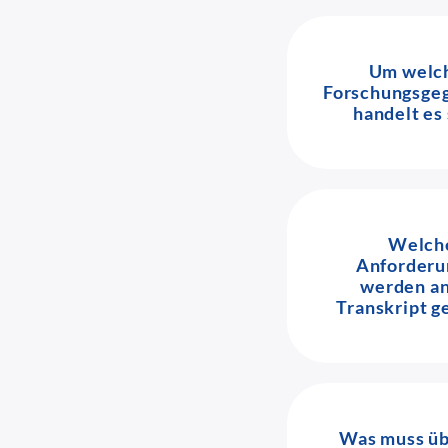
Um welc
Forschungsge
handelt es 
Welch
Anforderu
werden an
Transkript ge
Was muss üb