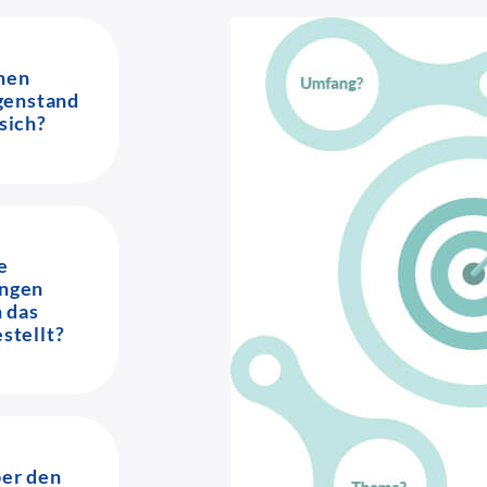
hen
genstand
sich?
e
ngen
 das
stellt?
er den