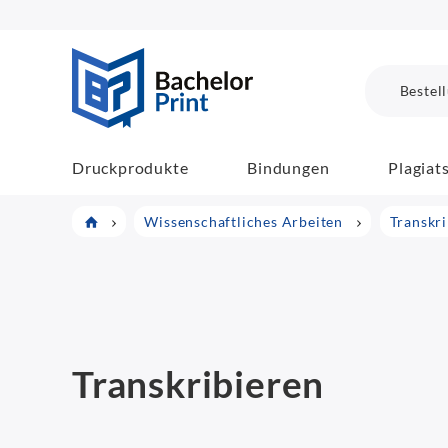
BachelorPrint
Bestel
Druckprodukte
Bindungen
Plagiat
Wissenschaftliches Arbeiten
Transkr
Transkribieren