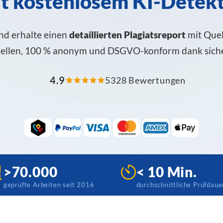
t kostenlosem KI-Detek
nd erhalte einen
detaillierten Plagiatsreport
mit Quel
uellen, 100 % anonym und DSGVO-konform dank sich
4.9
5328 Bewertungen
>70.000
< 10 Min.
geprüfte Arbeiten seit 2016
durchschnittliche Prüfdaue