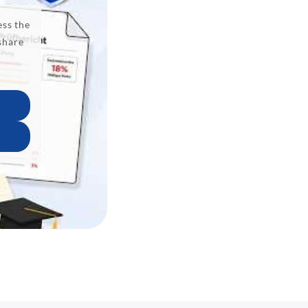
ess the
 share