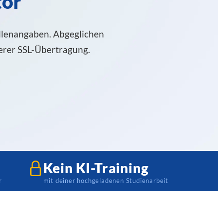
tor
lenangaben. Abgeglichen
erer SSL-Übertragung.
Kein KI-Training
r
mit deiner hochgeladenen Studienarbeit