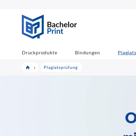
BachelorPrint
Druckprodukte
Bindungen
Plagiat
Plagiatsprüfung
O