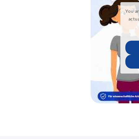
You ar
actua