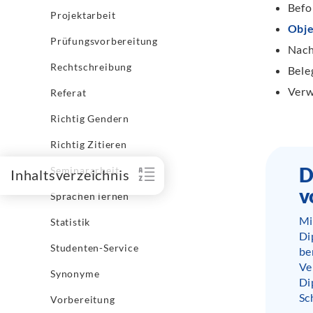
Befo
Projektarbeit
Obje
Prüfungsvorbereitung
Nach
Rechtschreibung
Bele
Verw
Referat
Richtig Gendern
Richtig Zitieren
D
Seminararbeit
Inhaltsverzeichnis
v
Sprachen lernen
Mi
Statistik
Di
Studenten-Service
be
Ve
Synonyme
Di
Sc
Vorbereitung