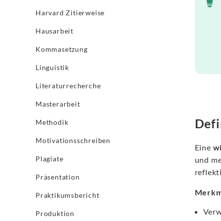
Harvard Zitierweise
Hausarbeit
Kommasetzung
Linguistik
Literaturrecherche
Masterarbeit
Defi
Methodik
Motivationsschreiben
Eine
wi
Plagiate
und me
reflekt
Präsentation
Merkm
Praktikumsbericht
Verw
Produktion