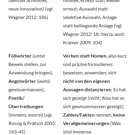
(weisser Schimmel,
nimmer, erneut statt wieder
neue Innovation) (vgl.
erneut; Auswahl statt
Wagner 2012: 186)
selektive Auswahl, Anlage
statt beiliegende Anlage (vgl.
Wagner 2012: 18; hierzu auch
Krämer 2009: 104)
Füllwörter
(unter
Verben statt Nomen
, also kurz
Beweis stellen, zur
und präzise formulieren:
Anwendung bringen),
beweisen, anwenden; sich
Angstwörter
(wohl/
nicht von den eigenen
gewissermassen),
Aussagen distanzieren
: Es hat
Poetik/
sich gezeigt (nicht: Also hat es
Übertreibungen
sich gewissermassen gezeigt);
(immens, enorm) (vgl.
Zahlen/Fakten
nennen,
keine
Rossig & Prätsch 2005:
Verallgemeinerungen
(Was
143-45)
sind immense