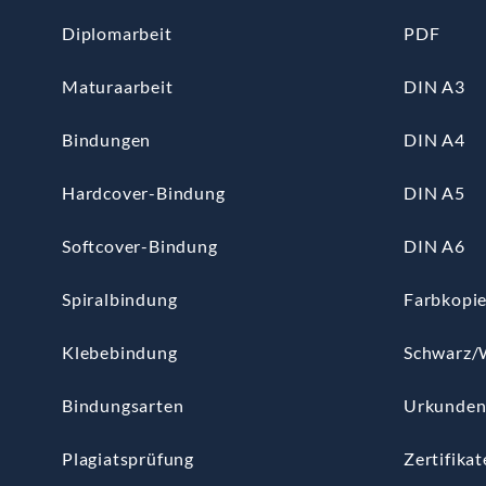
Diplomarbeit
PDF
Maturaarbeit
DIN A3
Bindungen
DIN A4
Hardcover-Bindung
DIN A5
Softcover-Bindung
DIN A6
Spiralbindung
Farbkopi
Klebebindung
Schwarz/
Bindungsarten
Urkunde
Plagiatsprüfung
Zertifikat