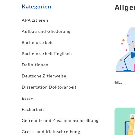
Kategorien
Allge
APA zitieren
Jetzt les
Aufbau und Gliederung
Bachelorarbeit
Bachelorarbeit Englisch
Definitionen
Deutsche Zitierweise
es...
Dissertation Doktorarbeit
Essay
Facharbeit
Jetzt les
Getrennt- und Zusammenschreibung
Gross- und Kleinschreibung