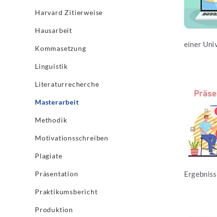
Harvard Zitierweise
Hausarbeit
einer Univ
Kommasetzung
Linguistik
Literaturrecherche
Jetzt les
Masterarbeit
Methodik
Motivationsschreiben
Plagiate
Ergebnisse
Präsentation
Praktikumsbericht
Produktion