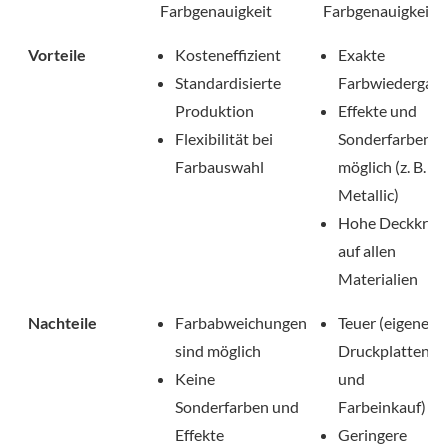
Farbgenauigkeit
Farbgenauigkeit
Vorteile
Kosteneffizient
Exakte
Standardisierte
Farbwiedergab
Produktion
Effekte und
Flexibilität bei
Sonderfarben
Farbauswahl
möglich (z. B.
Metallic)
Hohe Deckkraft
auf allen
Materialien
Nachteile
Farbabweichungen
Teuer (eigene
sind möglich
Druckplatten
Keine
und
Sonderfarben und
Farbeinkauf)
Effekte
Geringere