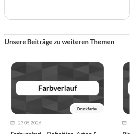
Unsere Beiträge zu weiteren Themen
Druckfarbe
23.05.2026
0
Farbverlauf – Definition, Arten &
Pigm