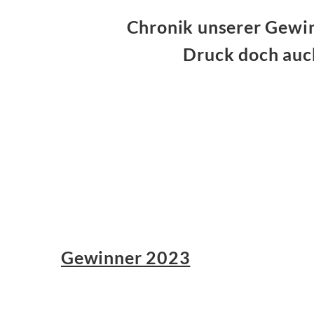
Chronik unserer Gewin
Druck doch auch
Gewinner 2023