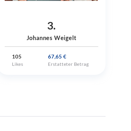
3.
Johannes Weigelt
105
67,65 €
Likes
Erstatteter Betrag