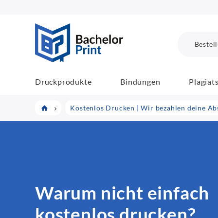
BachelorPrint
Bestel
Druckprodukte
Bindungen
Plagiat
Kostenlos Drucken | Wir bezahlen deine Ab
Warum nicht einfach
kostenlos drucken?