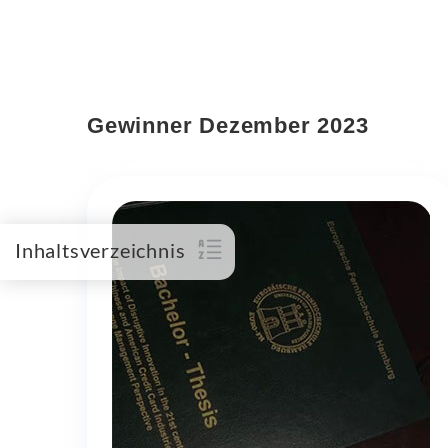
Gewinner Dezember 2023
Inhaltsverzeichnis