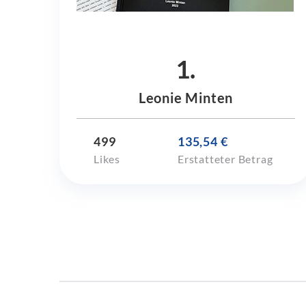
1.
Leonie Minten
499
135,54 €
Likes
Erstatteter Betrag