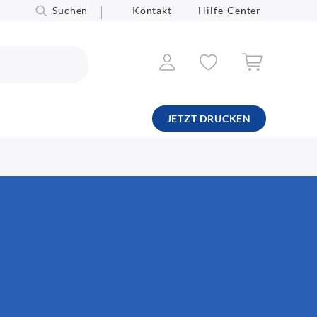
Suchen
Kontakt
Hilfe-Center
JETZT DRUCKEN