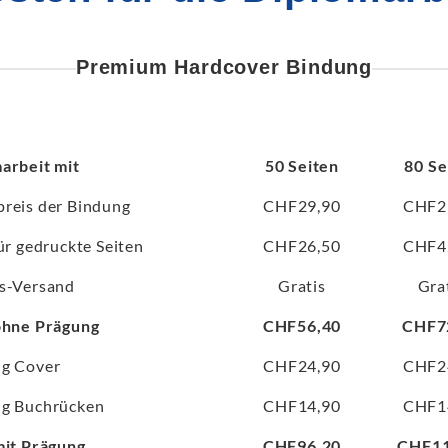
Premium Hardcover Bindung
arbeit mit
50 Seiten
80 Se
reis der Bindung
CHF29,90
CHF2
ür gedruckte Seiten
CHF26,50
CHF4
s-Versand
Gratis
Gra
ohne Prägung
CHF56,40
CHF7
g Cover
CHF24,90
CHF2
g Buchrücken
CHF14,90
CHF1
mit Prägung
CHF96,20
CHF11