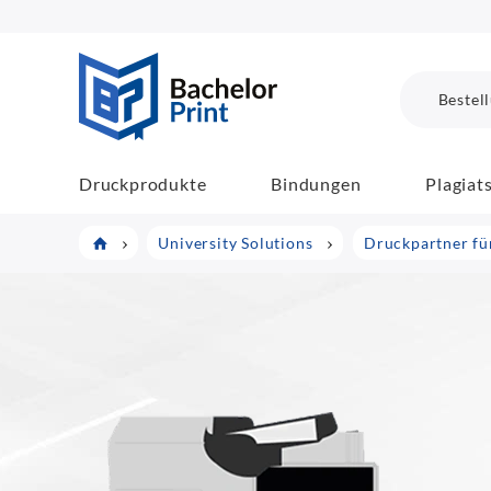
BachelorPrint
Bestel
Druckprodukte
Bindungen
Plagiat
University Solutions
Druckpartner fü