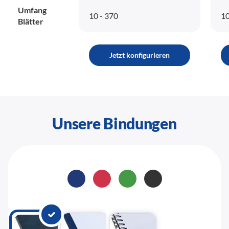
Umfang
10 - 370
10
Blätter
Jetzt konfigurieren
Unsere Bindungen