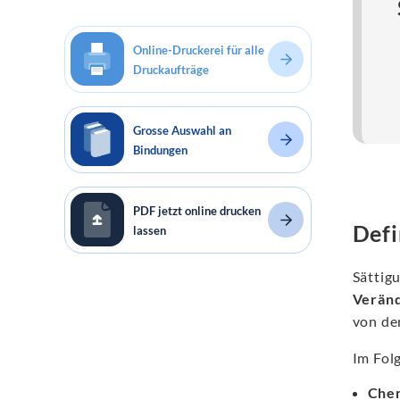
Online-Druckerei für alle
Druckaufträge
Grosse Auswahl an
Bindungen
PDF jetzt online drucken
Defi
lassen
Sättig
Verän
von de
Im Fol
Chem