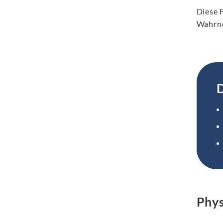
Diese F
Wahrne
D
Phys