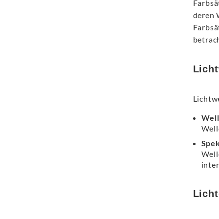
Farbsä
deren 
Farbsä
betrac
Lich
Lichtw
Well
Well
Spe
Well
inte
Licht