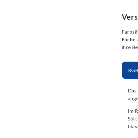
Vers
Farbsät
Farbe
ihre B
RGB
Das
ang
Im R
Sätt
blas