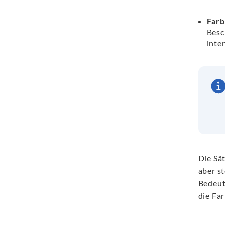
Farb
Besc
inte
Die Sät
aber s
Bedeut
die Fa