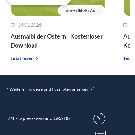
Ausmalbilder &a...
19.01.2026
2
Ausmalbilder Ostern | Kostenloser
Ausm
Download
Kos
Jetzt lesen
Jetzt
* Weitere Hinweise und Fussnoten anzeigen
24h-Express-Versand GRATIS