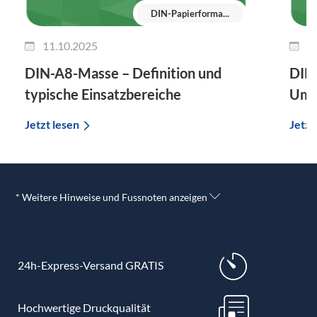
DIN-Papierforma...
11.10.2025
2
DIN-A8-Masse – Definition und
DIN-
typische Einsatzbereiche
Umr
Jetzt lesen
Jetzt
* Weitere Hinweise und Fussnoten anzeigen
24h-Express-Versand GRATIS
Hochwertige Druckqualität