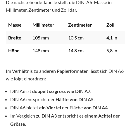
Die nachstehende Tabelle stellt die DIN-A6-Masse in
Millimeter, Zentimeter und Zoll dar.
Masse
Millimeter
Zentimeter
Zoll
Breite
105 mm
10,5 cm
4,1 in
Höhe
148 mm
14,8 cm
5,8 in
Im Verhältnis zu anderen Papierformaten lässt sich DIN A6
wie folgt einordnen:
DIN A6 ist
doppelt so gross wie DIN A7.
DIN A6 entspricht der
Hälfte von DIN A5.
DIN A6 bietet
ein Viertel
der Fläche
von DIN A4.
Im Vergleich zu
DIN A3
entspricht es
einem Achtel der
Grösse.