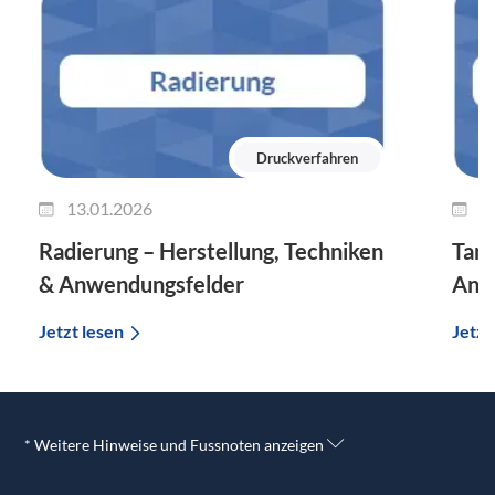
Druckverfahren
13.01.2026
0
Radierung – Herstellung, Techniken
Tam
& Anwendungsfelder
Anw
Jetzt lesen
Jetzt
* Weitere Hinweise und Fussnoten anzeigen