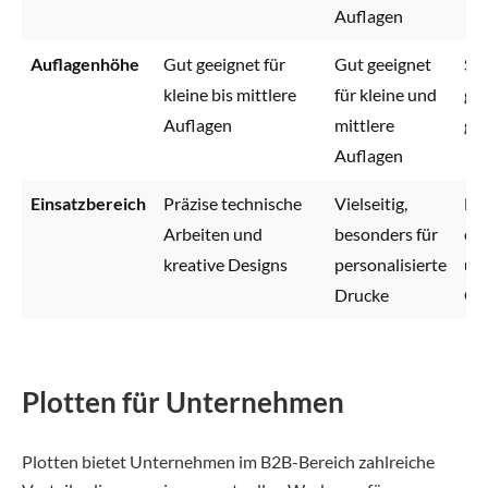
Auflagen
Auflagenhöhe
Gut geeignet für
Gut geeignet
Spe
kleine bis mittlere
für kleine und
gro
Auflagen
mittlere
gr
Auflagen
Einsatzbereich
Präzise technische
Vielseitig,
Für
Arbeiten und
besonders für
ein
kreative Designs
personalisierte
und
Drucke
Gr
Plotten für Unternehmen
Plotten bietet Unternehmen im B2B-Bereich zahlreiche