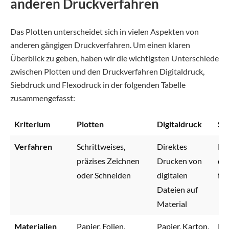
anderen Druckverfahren
Das Plotten unterscheidet sich in vielen Aspekten von
anderen gängigen Druckverfahren. Um einen klaren
Überblick zu geben, haben wir die wichtigsten Unterschiede
zwischen Plotten und den Druckverfahren Digitaldruck,
Siebdruck und Flexodruck in der folgenden Tabelle
zusammengefasst:
Kriterium
Plotten
Digitaldruck
Si
Verfahren
Schrittweises,
Direktes
Pr
präzises Zeichnen
Drucken von
dur
oder Schneiden
digitalen
fei
Dateien auf
Material
Materialien
Papier, Folien,
Papier, Karton,
Pap