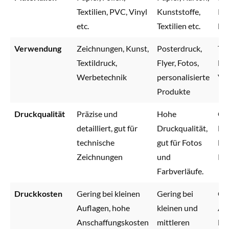
Textilien, PVC, Vinyl
Kunststoffe,
Kun
etc.
Textilien etc.
Met
Verwendung
Zeichnungen, Kunst,
Posterdruck,
T-S
Textildruck,
Flyer, Fotos,
Met
Werbetechnik
personalisierte
Ve
Produkte
Druckqualität
Präzise und
Hohe
Gut
detailliert, gut für
Druckqualität,
Des
technische
gut für Fotos
Det
Zeichnungen
und
Prä
Farbverläufe.
Druckkosten
Gering bei kleinen
Gering bei
Ger
Auflagen, hohe
kleinen und
Au
Anschaffungskosten
mittleren
Ein