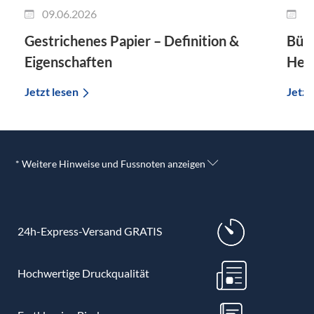
09.06.2026
0
Gestrichenes Papier – Definition &
Bütt
Eigenschaften
Hers
Jetzt lesen
Jetzt
* Weitere Hinweise und Fussnoten anzeigen
24h-Express-Versand GRATIS
Hochwertige Druckqualität