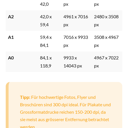
42,0
px
px
A2
42,0 x
4961 x 7016
2480 x 3508
59,4
px
px
A1
59,4 x
7016 x 9933
3508 x 4967
84,1
px
px
A0
84,1 x
9933 x
4967 x 7022
118,9
14043 px
px
Tipp:
Für hochwertige Fotos, Flyer und
Broschüren sind 300 dpi ideal. Für Plakate und
Grossformatdrucke reichen 150-200 dpi, da
sie meist aus grösserer Entfernung betrachtet
werden.