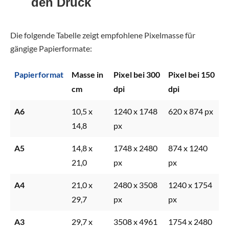
den Druck
Die folgende Tabelle zeigt empfohlene Pixelmasse für
gängige Papierformate:
Papierformat
Masse in
Pixel bei 300
Pixel bei 150
cm
dpi
dpi
A6
10,5 x
1240 x 1748
620 x 874 px
14,8
px
A5
14,8 x
1748 x 2480
874 x 1240
21,0
px
px
A4
21,0 x
2480 x 3508
1240 x 1754
29,7
px
px
A3
29,7 x
3508 x 4961
1754 x 2480