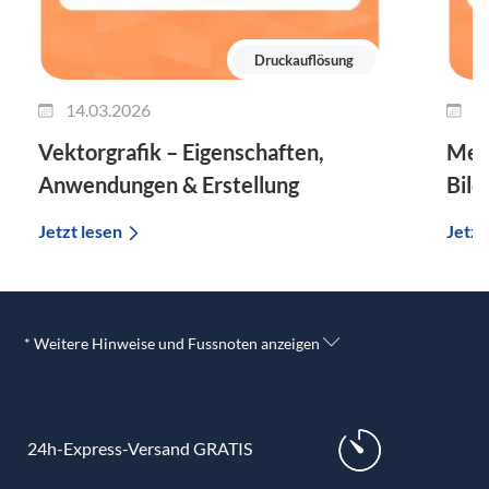
Druckauflösung
14.03.2026
1
Vektorgrafik – Eigenschaften,
Mega
Anwendungen & Erstellung
Bild
Jetzt lesen
Jetzt
* Weitere Hinweise und Fussnoten anzeigen
24h-Express-Versand GRATIS