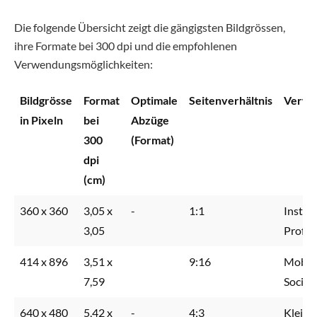
Die folgende Übersicht zeigt die gängigsten Bildgrössen,
ihre Formate bei 300 dpi und die empfohlenen
Verwendungsmöglichkeiten:
Bildgrösse
Format
Optimale
Seitenverhältnis
Verwe
in Pixeln
bei
Abzüge
300
(Format)
dpi
(cm)
360 x 360
3,05 x
-
1:1
Instag
3,05
Profilb
414 x 896
3,51 x
9:16
Mobile
7,59
Social
640 x 480
5,42 x
-
4:3
Kleine 