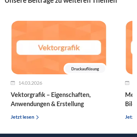
Unsere Beiträge zu weiteren Themen
Druckauflösung
14.03.2026
1
Vektorgrafik – Eigenschaften,
Mega
Anwendungen & Erstellung
Bild
Jetzt lesen
Jetzt