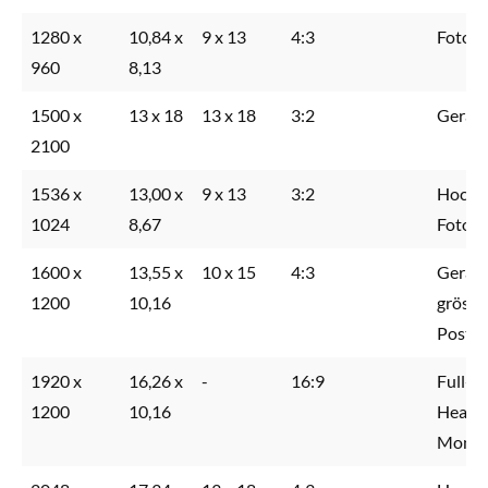
1280 x
10,84 x
9 x 13
4:3
Fotoa
960
8,13
1500 x
13 x 18
13 x 18
3:2
Gerah
2100
1536 x
13,00 x
9 x 13
3:2
Hochw
1024
8,67
Fotod
1600 x
13,55 x
10 x 15
4:3
Gerahm
1200
10,16
grösse
Poster
1920 x
16,26 x
-
16:9
Full-S
1200
10,16
Header
Monit