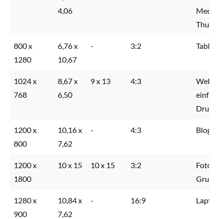
4,06
Media 
Thumb
800 x
6,76 x
-
3:2
Tablet
1280
10,67
1024 x
8,67 x
9 x 13
4:3
Websei
768
6,50
einfac
Druck
1200 x
10,16 x
-
4:3
Blogs,
800
7,62
1200 x
10 x 15
10 x 15
3:2
Fotoab
1800
Grussk
1280 x
10,84 x
-
16:9
Laptop
900
7,62