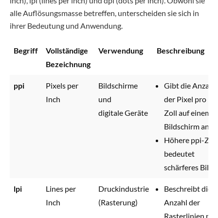
inch), lpi (lines per inch) und dpi (dots per inch). Obwohl sie
alle Auflösungsmasse betreffen, unterscheiden sie sich in
ihrer Bedeutung und Anwendung.
Begriff
Vollständige
Verwendung
Beschreibung
Bezeichnung
ppi
Pixels per
Bildschirme
Gibt die Anzahl
Inch
und
der Pixel pro
digitale Geräte
Zoll auf einem
Bildschirm an.
Höhere ppi-Zah
bedeutet
schärferes Bild.
lpi
Lines per
Druckindustrie
Beschreibt die
Inch
(Rasterung)
Anzahl der
Rasterlinien pro