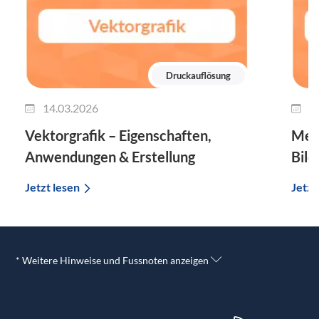
Druckauflösung
14.03.2026
1
Vektorgrafik – Eigenschaften,
Mega
Anwendungen & Erstellung
Bild
Jetzt lesen
Jetzt
* Weitere Hinweise und Fussnoten anzeigen