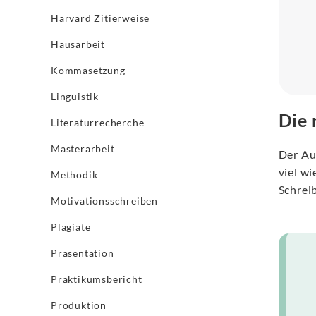
Harvard Zitierweise
Hausarbeit
Kommasetzung
Linguistik
Die 
Literaturrecherche
Masterarbeit
Der Au
viel wi
Methodik
Schrei
Motivationsschreiben
Plagiate
Präsentation
Praktikumsbericht
Produktion