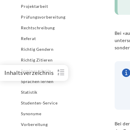
Projektarbeit
Prüfungsvorbereitung
Rechtschreibung
Bei «au
Referat
unters
sonder
Richtig Gendern
Richtig Zitieren
Seminararbeit
Inhaltsverzeichnis
Sprachen lernen
Statistik
Studenten-Service
Synonyme
Bei de
Vorbereitung