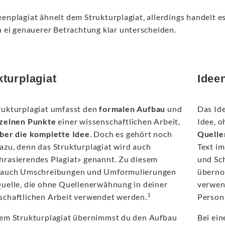
enplagiat ähnelt dem Strukturplagiat, allerdings handelt e
h ei genauerer Betrachtung klar unterscheiden.
kturplagiat
Idee
rukturplagiat umfasst den
formalen Aufbau
und
Das Id
zelnen Punkte
einer wissenschaftlichen Arbeit,
Idee, 
aber die komplette Idee
. Doch es gehört noch
Quelle
azu, denn das Strukturplagiat wird auch
Text i
hrasierendes Plagiat» genannt. Zu diesem
und Sc
 auch Umschreibungen und Umformulierungen
überno
Quelle, die ohne Quellenerwähnung in deiner
verwen
1
schaftlichen Arbeit verwendet werden.
Person 
nem Strukturplagiat übernimmst du den Aufbau
Bei ei