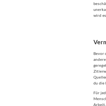
beschä
unerka
wird es
Verm
Bevor 
andere
gerege
Zitier
Quelle
du die 
Für je
Mensch
Arbeit.