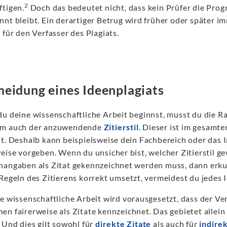
2
ftigen.
Doch das bedeutet nicht, dass kein Prüfer die Prog
nnt bleibt. Ein derartiger Betrug wird früher oder später 
 für den Verfasser des Plagiats.
eidung eines Ideenplagiats
du deine wissenschaftliche Arbeit beginnst, musst du die
m auch der anzuwendende
Zitierstil
. Dieser ist im gesam
lt. Deshalb kann beispielsweise dein Fachbereich oder das I
weise vorgeben. Wenn du unsicher bist, welcher Zitierstil g
nangaben als Zitat gekennzeichnet werden muss, dann erku
Regeln des Zitierens korrekt umsetzt, vermeidest du jedes 
de wissenschaftliche Arbeit wird vorausgesetzt, dass der V
en fairerweise als Zitate kennzeichnet. Das gebietet alle
 Und dies gilt sowohl für
direkte Zitate
als auch für
indirek