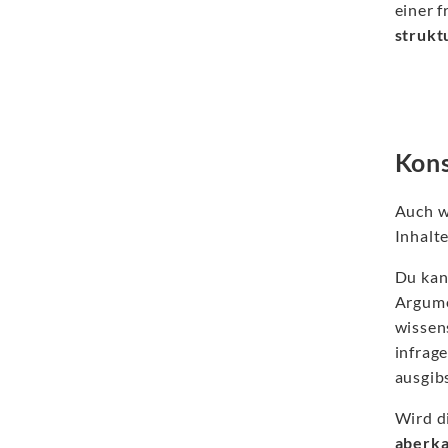
einer 
strukt
Kons
Auch w
Inhalt
Du kan
Argume
wissen
infrage
ausgibs
Wird d
aberk