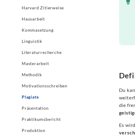
Harvard Zitierweise
Hausarbeit
Kommasetzung
Linguistik
Literaturrecherche
Masterarbeit
Defi
Methodik
Motivationsschreiben
Du kan
Plagiate
weiter
die fre
Präsentation
geisti
Praktikumsbericht
Es wir
Produktion
versc