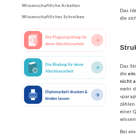
Wissenschaftliche Arbeiten
Das Ide
Wissenschaftliches Schreiben
die sic
Die Plagiatsprüfung für
deine Abschlussarbeit
Stru
Die Bindung für deine
Das St
Abschlussarbeit
die
ein
nicht 
mehr d
Diplomarbeit drucken &
«parap
binden lassen
zählen
einer 
wissen
Bei ei