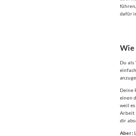
führen
dafür i
Wie 
Du als 
einfac
anzuge
Deine 
einen 
weil es
Arbeit
dir abs
Aber:
L