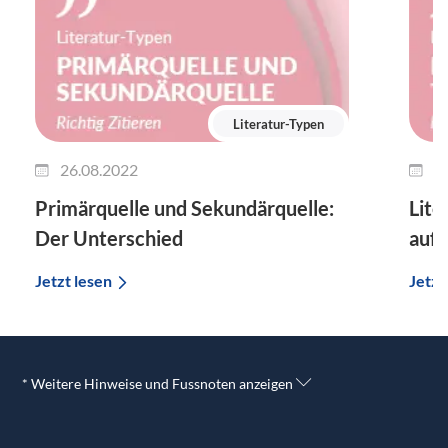
Literatur-Typen
26.08.2022
2
Primärquelle und Sekundärquelle:
Lite
Der Unterschied
auf 
Jetzt lesen
Jetzt
* Weitere Hinweise und Fussnoten anzeigen