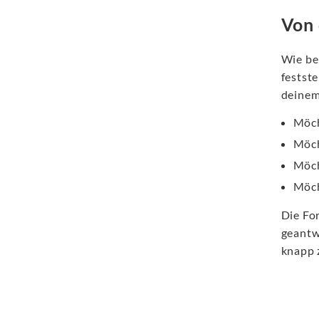
Von 
Wie be
festst
deinem 
Möch
Möch
Möch
Möch
Die Fo
geantw
knapp 