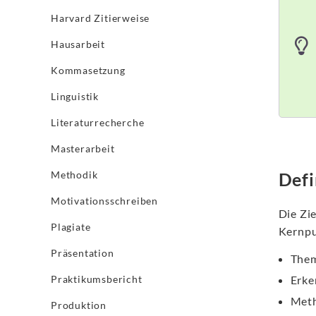
Harvard Zitierweise
Hausarbeit
Kommasetzung
Linguistik
Literaturrecherche
Masterarbeit
Defi
Methodik
Motivationsschreiben
Die Zie
Plagiate
Kernpu
Präsentation
The
Erke
Praktikumsbericht
Met
Produktion