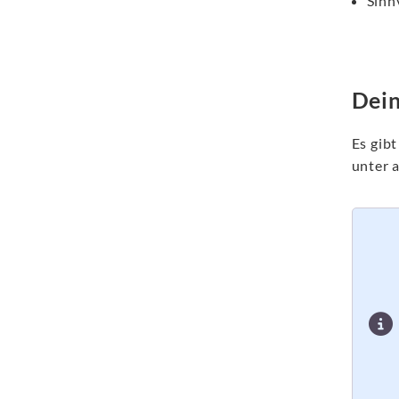
Sinn
Dein
Es gib
unter 