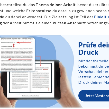
 beschreibst du das
Thema deiner Arbeit
, bevor du erklärs
gst und welche
Erkenntnisse
du daraus zu gewinnen beabsich
de
du dabei anwendest. Die Zielsetzung ist Teil der
Einleit
g
der Arbeit nimmt sie einen
kurzen Abschnitt
beziehungsw
Prüfe de
Druck
Mit der formell
bekommst du bere
Vorschau deiner
letzten Fehler 
Druck deiner Ma
Jetzt Master