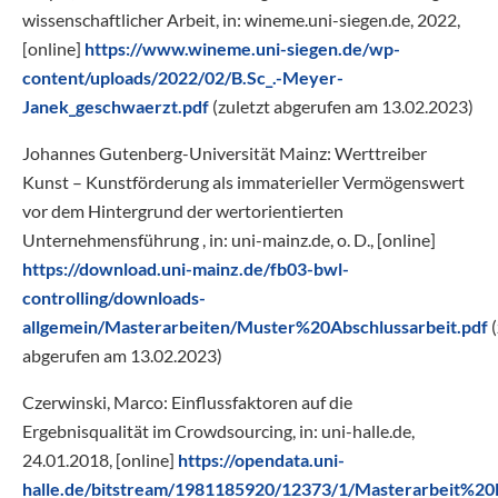
wissenschaftlicher Arbeit, in: wineme.uni-siegen.de, 2022,
[online]
https://www.wineme.uni-siegen.de/wp-
content/uploads/2022/02/B.Sc_.-Meyer-
Janek_geschwaerzt.pdf
(zuletzt abgerufen am 13.02.2023)
Johannes Gutenberg-Universität Mainz: Werttreiber
Kunst – Kunstförderung als immaterieller Vermögenswert
vor dem Hintergrund der wertorientierten
Unternehmensführung , in: uni-mainz.de, o. D., [online]
https://download.uni-mainz.de/fb03-bwl-
controlling/downloads-
allgemein/Masterarbeiten/Muster%20Abschlussarbeit.pdf
(
abgerufen am 13.02.2023)
Czerwinski, Marco: Einflussfaktoren auf die
Ergebnisqualität im Crowdsourcing, in: uni-halle.de,
24.01.2018, [online]
https://opendata.uni-
halle.de/bitstream/1981185920/12373/1/Masterarbeit%2