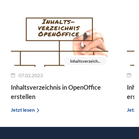
Inhaltsverzeich...
07.02.2023
0
Inhaltsverzeichnis in OpenOffice
Inha
erstellen
erst
Jetzt lesen
Jetzt