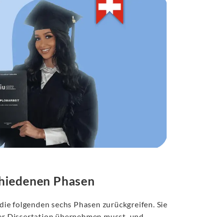
schiedenen Phasen
 die folgenden sechs Phasen zurückgreifen. Sie
ner Dissertation übernehmen musst, und