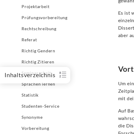
gewähr
Projektarbeit
Es ist
Prüfungsvorbereitung
einzel
Dissert
Rechtschreibung
aber a
Referat
Richtig Gendern
Richtig Zitieren
Vort
Seminararbeit
Inhaltsverzeichnis
Um eine
Sprachen lernen
Zeitpla
Statistik
mit de
Studenten-Service
Auf Ba
Synonyme
wahrsch
die Dis
Vorbereitung
Forsch