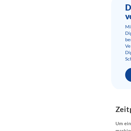
D
v
Mi
Di
be
Ve
Di
Sc
Zeit
Um eine
markie