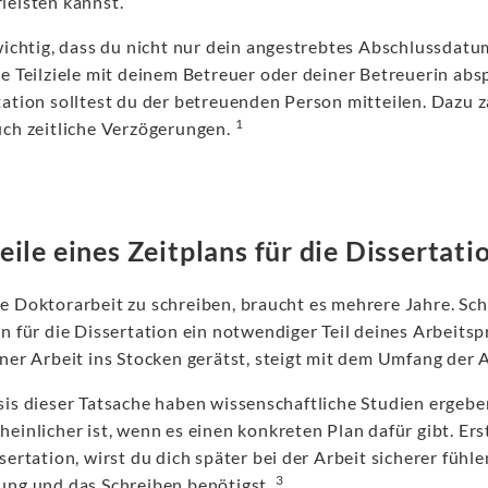
leisten kannst.
 wichtig, dass du nicht nur dein angestrebtes Abschlussdat
ne Teilziele mit deinem Betreuer oder deiner Betreuerin ab
ation solltest du der betreuenden Person mitteilen. Dazu z
1
uch zeitliche Verzögerungen.
eile eines Zeitplans für die Dissertati
 Doktorarbeit zu schreiben, braucht es mehrere Jahre. Scho
n für die Dissertation ein notwendiger Teil deines Arbeits
iner Arbeit ins Stocken gerätst, steigt mit dem Umfang der
sis dieser Tatsache haben wissenschaftliche Studien ergebe
einlicher ist, wenn es einen konkreten Plan dafür gibt. Ers
sertation, wirst du dich später bei der Arbeit sicherer fühle
3
ung und das Schreiben benötigst.