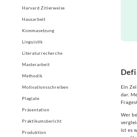
Harvard Zitierweise
Hausarbeit
Kommasetzung
Linguistik
Literaturrecherche
Masterarbeit
Defi
Methodik
Ein Zei
Motivationsschreiben
dar. M
Plagiate
Frages
Präsentation
Wer ber
Praktikumsbericht
vergle
ist es 
Produktion