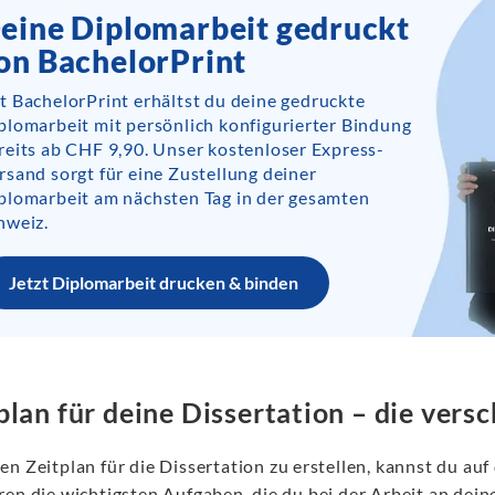
eine Diplomarbeit gedruckt
on BachelorPrint
t BachelorPrint erhältst du deine gedruckte
plomarbeit mit persönlich konfigurierter Bindung
reits ab CHF 9,90. Unser kostenloser Express-
rsand sorgt für eine Zustellung deiner
plomarbeit am nächsten Tag in der gesamten
hweiz.
Jetzt Diplomarbeit drucken & binden
plan für deine Dissertation – die ver
n Zeitplan für die Dissertation zu erstellen, kannst du auf
ren die wichtigsten Aufgaben, die du bei der Arbeit an dei