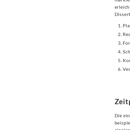
erleich
Dissert
Pla
Rec
Fo
Sch
Kor
Ver
Zeit
Die ei
beispi
einpla