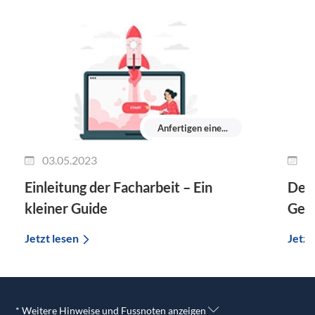
Anfertigen eine...
03.05.2023
0
Einleitung der Facharbeit – Ein
Deck
kleiner Guide
Gest
Jetzt lesen
Jetzt
* Weitere Hinweise und Fussnoten anzeigen