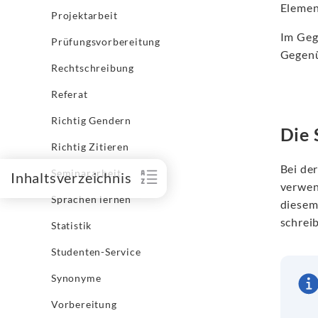
Elemen
Projektarbeit
Im Geg
Prüfungsvorbereitung
Gegenü
Rechtschreibung
Referat
Richtig Gendern
Die 
Richtig Zitieren
Bei de
Seminararbeit
Inhaltsverzeichnis
verwen
Sprachen lernen
diesem
schrei
Statistik
Studenten-Service
Synonyme
Vorbereitung