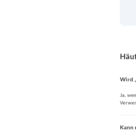
Häuf
Wird 
Ja, we
Verwen
Kann m