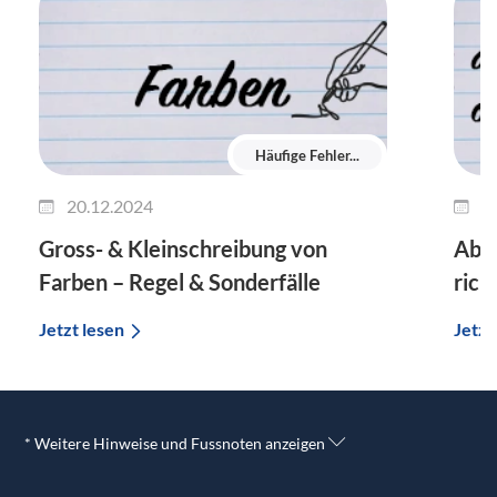
Häufige Fehler...
20.12.2024
1
Gross- & Kleinschreibung von
Ab m
Farben – Regel & Sonderfälle
rich
Jetzt lesen
Jetzt
* Weitere Hinweise und Fussnoten anzeigen