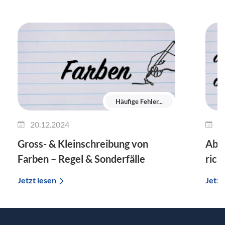
Häufige Fehler...
20.12.2024
1
Gross- & Kleinschreibung von
Ab m
Farben – Regel & Sonderfälle
rich
Jetzt lesen
Jetzt