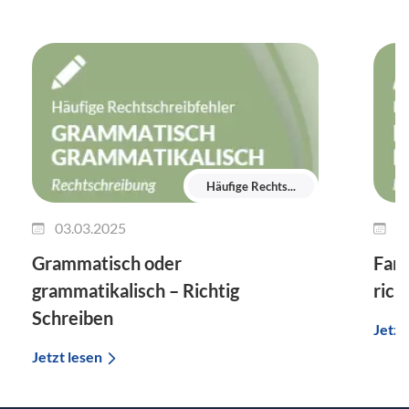
Häufige Rechts...
03.03.2025
2
Grammatisch oder
Fant
grammatikalisch – Richtig
rich
Schreiben
Jetzt
Jetzt lesen