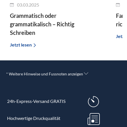
03.03.2025
2
Grammatisch oder
Fant
grammatikalisch – Richtig
rich
Schreiben
Jetzt
Jetzt lesen
* Weitere Hinweise und Fussnoten anzeigen
24h-Express-Versand GRATIS
Hochwertige Druckqualität