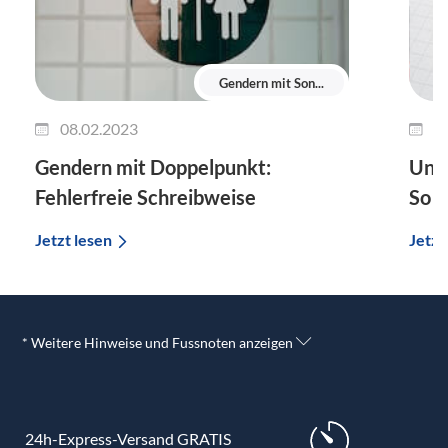
Gendern mit Son...
08.02.2023
0
Gendern mit Doppelpunkt:
Unte
Fehlerfreie Schreibweise
So g
Jetzt lesen
Jetzt
* Weitere Hinweise und Fussnoten anzeigen
24h-Express-Versand GRATIS