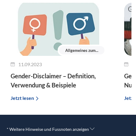
Allgemeines zum...
11.09.2023
1
Gender-Disclaimer – Definition,
Gend
Verwendung & Beispiele
Nut
Jetzt lesen
Jetzt
* Weitere Hinweise und Fussnoten anzeigen