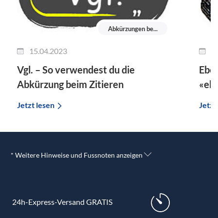
Abkürzungen be...
15.04.2023
0
Vgl. – So verwendest du die
Eben
Abkürzung beim Zitieren
«ebd
Jetzt lesen
Jetzt
* Weitere Hinweise und Fussnoten anzeigen
24h-Express-Versand GRATIS