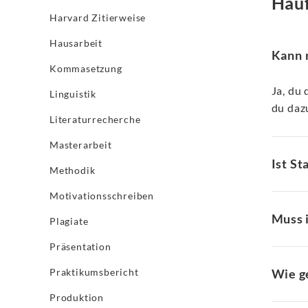
Häuf
Harvard Zitierweise
Hausarbeit
Kann m
Kommasetzung
Ja, du 
Linguistik
du dazu
Literaturrecherche
Masterarbeit
Ist St
Methodik
Motivationsschreiben
Muss 
Plagiate
Präsentation
Praktikumsbericht
Wie ge
Produktion