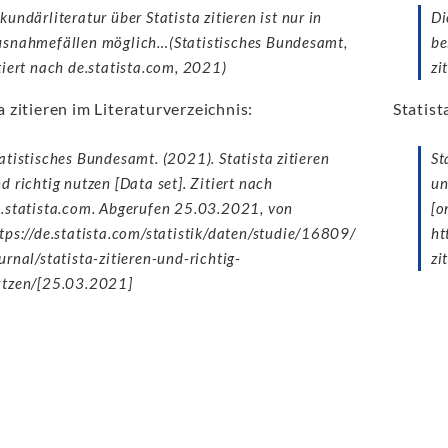
kundärliteratur über Statista zitieren ist nur in
Di
snahmefällen möglich…(Statistisches Bundesamt,
be
tiert nach de.statista.com, 2021)
zi
a zitieren im Literaturverzeichnis:
Statist
atistisches Bundesamt. (2021). Statista zitieren
St
d richtig nutzen [Data set]. Zitiert nach
un
.statista.com. Abgerufen 25.03.2021, von
[o
tps://de.statista.com/statistik/daten/studie/16809/
ht
urnal/statista-zitieren-und-richtig-
zi
utzen/[25.03.2021]