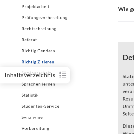
Projektarbeit
Wie ge
Prüfungsvorbereitung
Rechtschreibung
Referat
Richtig Gendern
Def
Richtig Zitieren
Seminararbeit
Inhaltsverzeichnis
Stati
unte
Sprachen lernen
veran
Statistik
Resu
Umfr
Studenten-Service
Seite
Synonyme
Diese
Vorbereitung
Wenn