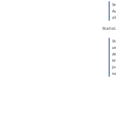
Se
Au
zi
Statist
St
un
de
ht
jo
n