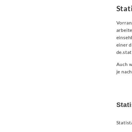
Stat
Vorrang
arbeit
einsehb
einer 
de.stat
Auch we
je nac
Stati
Statist