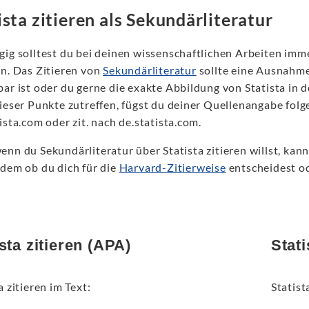
ista zitieren als Sekundärliteratur
ig solltest du bei deinen wissenschaftlichen Arbeiten imme
en. Das Zitieren von
Sekundärliteratur
sollte eine Ausnahme 
ar ist oder du gerne die exakte Abbildung von Statista in d
dieser Punkte zutreffen, fügst du deiner Quellenangabe folg
ista.com oder zit. nach de.statista.com.
nn du Sekundärliteratur über Statista zitieren willst, kan
hdem ob du dich für die
Harvard-Zitierweise
entscheidest od
sta zitieren (APA)
Stati
a zitieren im Text:
Statist