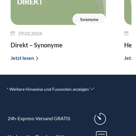
Synonyme
29.02.2024
2
Direkt – Synonyme
Her
Jetzt lesen
Jetzt
* Weitere Hinweise und Fussnoten anzeigen
24h-Express-Versand GRATIS