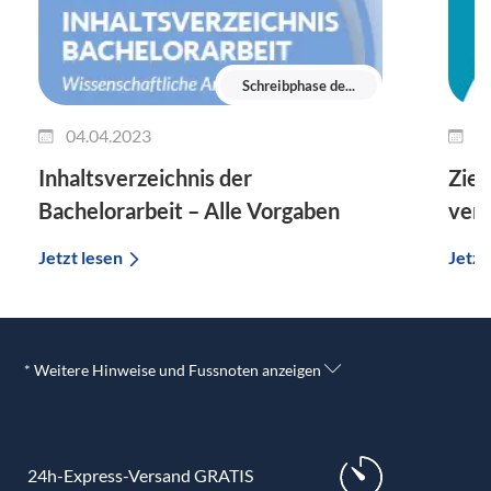
Schreibphase de...
04.04.2023
0
Inhaltsverzeichnis der
Ziel
Bachelorarbeit – Alle Vorgaben
vers
Jetzt lesen
Jetzt
* Weitere Hinweise und Fussnoten anzeigen
24h-Express-Versand GRATIS