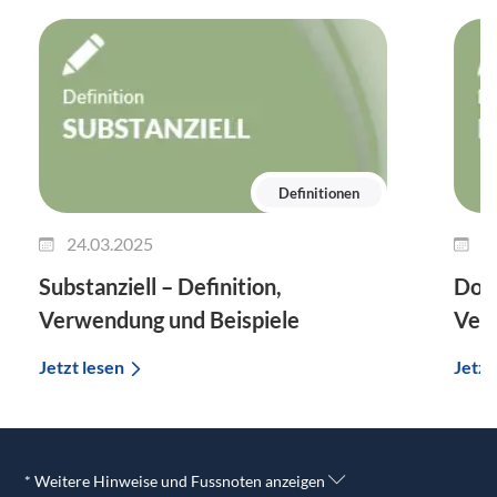
Definitionen
24.03.2025
1
Substanziell – Definition,
Dok
Verwendung und Beispiele
Verw
Jetzt lesen
Jetzt
* Weitere Hinweise und Fussnoten anzeigen