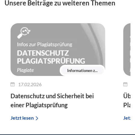
Unsere Beiträge zu weiteren Themen
Informationen z...
17.02.2026
1
Datenschutz und Sicherheit bei
Über
einer Plagiatsprüfung
Plag
Jetzt lesen
Jetzt