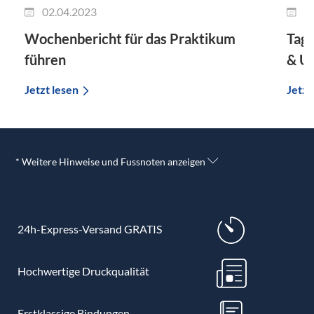
02.04.2023
2
Wochenbericht für das Praktikum
Tage
führen
& U
Jetzt lesen
Jetzt
* Weitere Hinweise und Fussnoten anzeigen
24h-Express-Versand GRATIS
Hochwertige Druckqualität
Erstklassige Bindungen