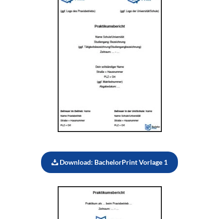
Download: BachelorPrint Vorlage 1