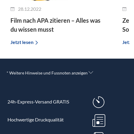
28.12.2022
2
Film nach APA zitieren – Alles was
Zeit
du wissen musst
So g
Jetzt lesen
Jetzt
* Weitere Hinweise und Fussnoten anzeigen
24h-Express-Versand GRATIS
Hochwertige Druckqualität