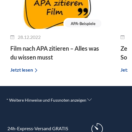
APA-Beispiele
28.12.2022
2
Film nach APA zitieren – Alles was
Zeit
du wissen musst
So g
Jetzt lesen
Jetzt
* Weitere Hinweise und Fussnoten anzeigen
24h-Express-Versand GRATIS