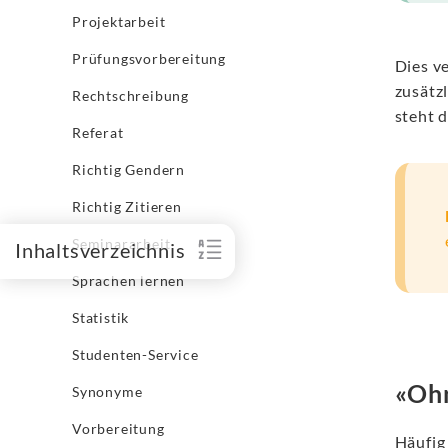
Projektarbeit
Prüfungsvorbereitung
Dies v
zusätz
Rechtschreibung
steht 
Referat
Richtig Gendern
Richtig Zitieren
Seminararbeit
Inhaltsverzeichnis
Sprachen lernen
Statistik
Studenten-Service
«Oh
Synonyme
Vorbereitung
Häufig