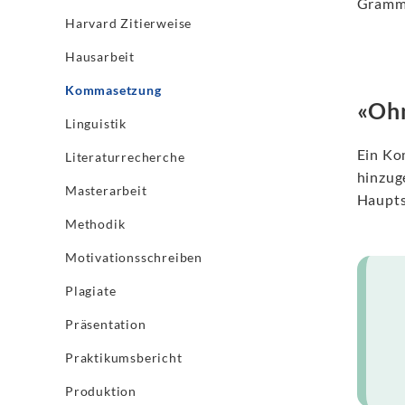
Gramma
Harvard Zitierweise
Hausarbeit
Kommasetzung
«Ohn
Linguistik
Ein Ko
Literaturrecherche
hinzug
Masterarbeit
Haupts
Methodik
Motivationsschreiben
Plagiate
Präsentation
Praktikumsbericht
Produktion