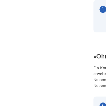
«Oh
Ein Ko
erweit
Nebens
Nebens