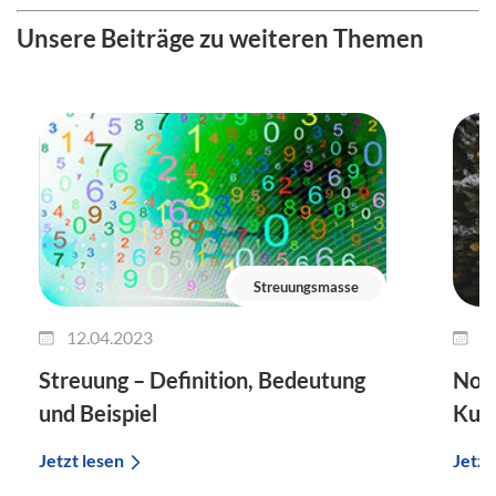
Unsere Beiträge zu weiteren Themen
Streuungsmasse
12.04.2023
3
Streuung – Definition, Bedeutung
Norm
und Beispiel
Kurv
Jetzt lesen
Jetzt