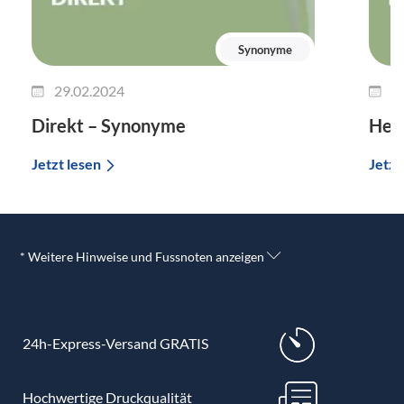
Synonyme
29.02.2024
2
Direkt – Synonyme
Her
Jetzt lesen
Jetzt
* Weitere Hinweise und Fussnoten anzeigen
24h-Express-Versand GRATIS
Hochwertige Druckqualität