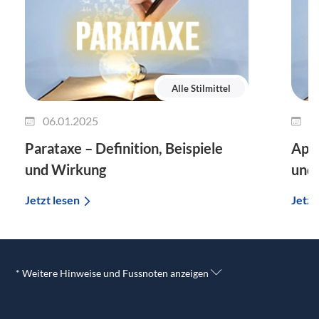
Alle Stilmittel
06.01.2025
3
Parataxe – Definition, Beispiele
Apos
und Wirkung
und
Jetzt lesen
Jetzt
* Weitere Hinweise und Fussnoten anzeigen